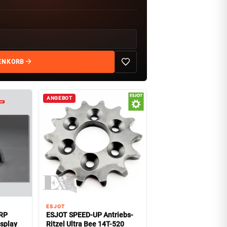
ENKORB
ANGEBOT
ESJOT
ORP
ESJOT SPEED-UP Antriebs-
splay
Ritzel Ultra Bee 14T-520