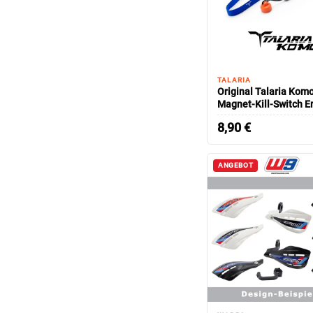
TALARIA
Original Talaria Kom
Magnet-Kill-Switch E
Abreissleine
8,90
€
ANGEBOT