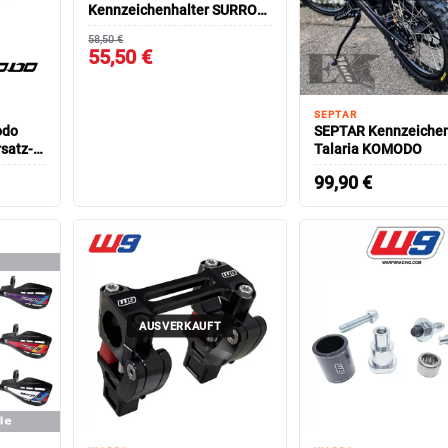
Kennzeichenhalter SURRON
Ultra Bee/ Talaria Sting
58,50 €
55,50 €
SEPTAR
odo
SEPTAR Kennzeichen
rsatz-
Talaria KOMODO
99,90
€
AUSVERKAUFT