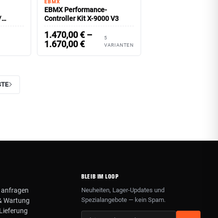
EBMX
EBMX Performance-
/
Controller Kit X-9000 V3
1.470,00
€
–
5
1.670,00
€
VARIANTEN
STE
BLEIB IM LOOP
 anfragen
Neuheiten, Lager-Updates und
Spezialangebote — kein Spam.
& Wartung
Lieferung