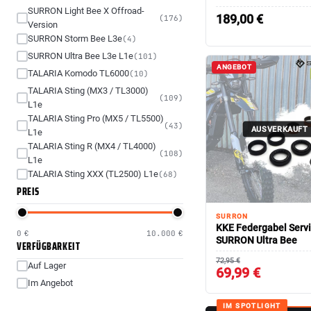
SURRON Light Bee X Offroad-
189,00
€
(176)
Version
SURRON Storm Bee L3e
(4)
SURRON Ultra Bee L3e L1e
(101)
ANGEBOT
TALARIA Komodo TL6000
(10)
TALARIA Sting (MX3 / TL3000)
(109)
L1e
TALARIA Sting Pro (MX5 / TL5500)
(43)
AUSVERKAUFT
L1e
TALARIA Sting R (MX4 / TL4000)
(108)
L1e
TALARIA Sting XXX (TL2500) L1e
(68)
PREIS
SURRON
KKE Federgabel Servi
0 €
10.000 €
SURRON Ultra Bee
VERFÜGBARKEIT
72,95 €
Auf Lager
69,99 €
Im Angebot
IM SPOTLIGHT