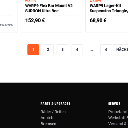
WARP9
WARP9
WARP9 Flex Bar Mount V2
WARP9 Lager-Kit
SURRON Ultra Bee
Suspension Triangle
SURRON Ultra Bee
152,90
€
68,90
€
ARIANTEN
1
2
3
4
…
6
NÄCH
PARTS & UPGRADES
SERVICE
Räder / Reifen
Probefahrt
Antrieb
Werkstatt 
Bremsen
Versand & 