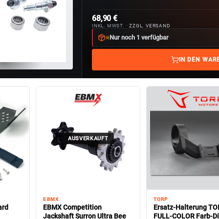
68,90 €
INKL. MWST. ·
ZZGL. VERSAND
Nur noch 1 verfügbar
IN DEN WAR
AUSVERKAUFT
EBMX
TORP
ard
EBMX Competition
Ersatz-Halterung T
Jackshaft Surron Ultra Bee
FULL-COLOR Farb-Di