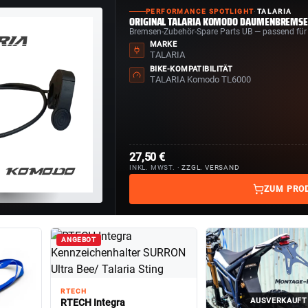
PERFORMANCE SPOTLIGHT
·
TALARIA
ORIGINAL TALARIA KOMODO DAUMENBREMSE
Bremsen-Zubehör-Spare Parts UB — passend fü
MARKE
TALARIA
BIKE-KOMPATIBILITÄT
TALARIA Komodo TL6000
27,50 €
INKL. MWST. ·
ZZGL. VERSAND
ZUM PRO
ANGEBOT
RTECH
AUSVERKAUFT
RTECH Integra