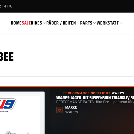
21 4178
HOME
SALE
BIKES
RÄDER / REIFEN
PARTS
WERKSTATT
BEE
T
O
M
O
O
M
−4% ANGEBOT
−4% ANGEBOT
1
S
4
1
1
in
in
in
RFN APOLLO
E RIDE PRO
PERFORMANCE SPOTLIGHT
·
WARP9
WARP9 LAGER-KIT SUSPENSION TRIANGLE/ S
test
test
test
PERFORMANCE PARTS Ultra Bee — passend für
MARKE
WARP9