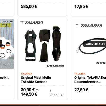
585,00
€
17,85
€
AUSVERKAUFT
TALARIA
TALARIA
ce Kit
Original Plastikteile
Original TALARIA K
TALARIA Komodo
Daumenbremse
Rekuperation
30,90
€
–
27,50
€
7
149,50
€
VARIANTEN