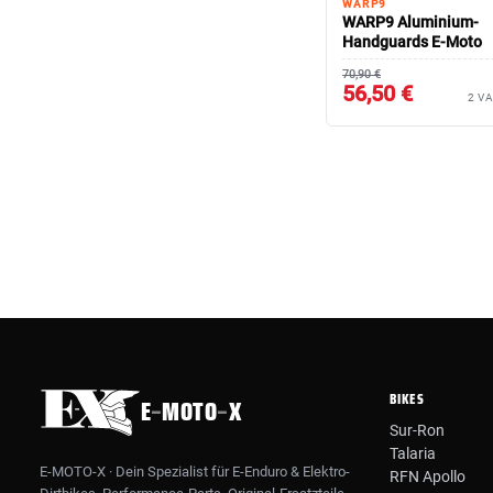
WARP9
WARP9 Aluminium-
Handguards E-Moto
70,90 €
56,50 €
2 V
BIKES
E
–
MOTO
–
X
Sur-Ron
Talaria
E-MOTO-X · Dein Spezialist für E-Enduro & Elektro-
RFN Apollo