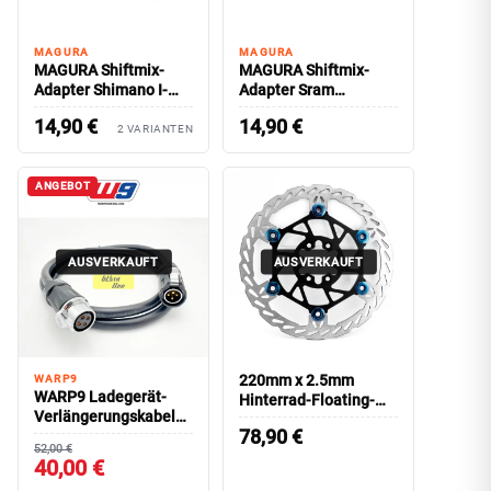
MAGURA
MAGURA
MAGURA Shiftmix-
MAGURA Shiftmix-
Adapter Shimano I-
Adapter Sram
Spec EV/ GUSTAV PRO
Matchmaker GUSTAV
14,90
€
14,90
€
PRO
2 VARIANTEN
ANGEBOT
AUSVERKAUFT
AUSVERKAUFT
220mm x 2.5mm
WARP9
WARP9 Ladegerät-
Hinterrad-Floating-
Verlängerungskabel
Bremsscheibe
78,90
€
SURRON Ultra Bee
SURRON Light Bee
52,00 €
40,00 €