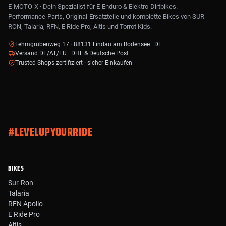
E-MOTO-X · Dein Spezialist für E-Enduro & Elektro-Dirtbikes.
Performance-Parts, Original-Ersatzteile und komplette Bikes von SUR-
RON, Talaria, RFN, E Ride Pro, Altis und Torrot Kids.
Lehmgrubenweg 17 · 88131 Lindau am Bodensee · DE
Versand DE/AT/EU · DHL & Deutsche Post
Trusted Shops zertifiziert · sicher Einkaufen
#LEVELUPYOURRIDE
BIKES
Sur-Ron
Talaria
RFN Apollo
E Ride Pro
Altis