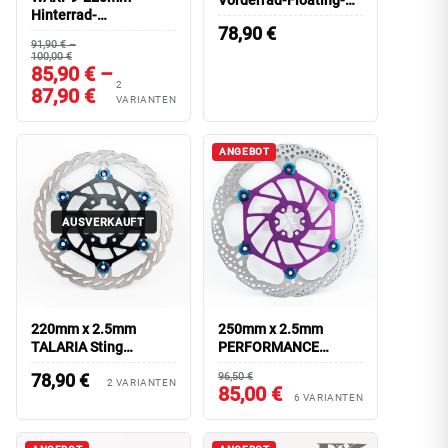
Vorderrad-Floating-
Hinterrad-
Bremsscheibe
78,90
€
Bremsscheibe SUR-
91,90 € –
RON Light Bee/ E-Ride
100,00 €
Pro
85,90 € –
2
87,90 €
VARIANTEN
ANGEBOT
AUSVERKAUFT
220mm x 2.5mm
250mm x 2.5mm
TALARIA Sting
PERFORMANCE
Hinterrad-Floating-
Hinterrad Floating-
78,90
€
96,50 €
Bremsscheibe
Bremsscheibe Light
2 VARIANTEN
85,00 €
6 VARIANTEN
Bee