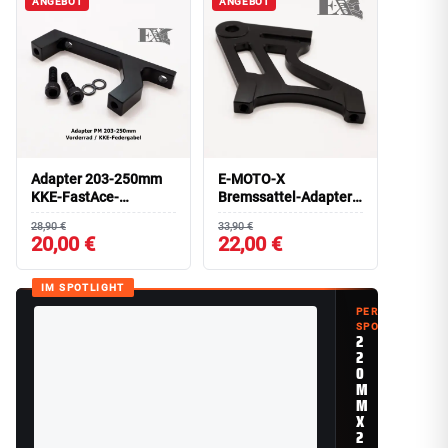
ANGEBOT
ANGEBOT
Adapter 203-250mm
E-MOTO-X
KKE-FastAce-
Bremssattel-Adapter
Federgabel P47 POST
203-250mm
28,90 €
33,90 €
MOUNT
HINTERRAD P47
20,00 €
22,00 €
IM SPOTLIGHT
PERFORMANCE
SPOTLIGHT
2
2
0
M
M
X
2