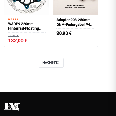
Adapter 203-250mm
WARP9
WARP9 220mm
DNM-Federgabel P47
Hinterrad-Floating
POST MOUNT
28,90
€
Bremsscheibe
137,90 €
TALARIA Sting 2.3mm
132,00 €
dick
NÄCHSTE