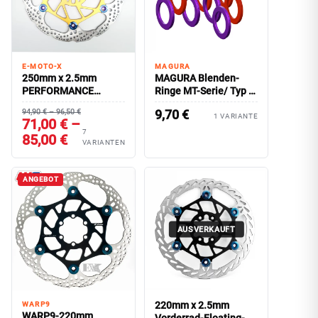
E-MOTO-X
MAGURA
250mm x 2.5mm
MAGURA Blenden-
PERFORMANCE
Ringe MT-Serie/ Typ 4-
Vorderrad Floating-
Kolben-Bremszange
94,90 € – 96,50 €
9,70
€
Bremsscheibe
1 VARIANTE
71,00 € –
7
85,00 €
VARIANTEN
ANGEBOT
AUSVERKAUFT
220mm x 2.5mm
WARP9
WARP9-220mm