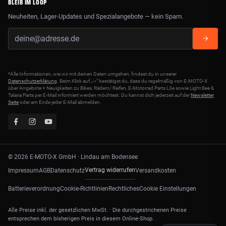
BLEIB IM LOOP
Neuheiten, Lager-Updates und Spezialangebote — kein Spam.
*Alle Informationen, wie wir mit deinen Daten umgehen, findest du in unserer
Datenschutzerklärung
. Beim Klick auf „->" bestätigst du, dass du regelmäßig von E-MOTO-X
über Angebote + Neuigkeiten zu Bikes, Rädern/ Reifen, E-Motorrad Parts L3e sowie Light Bee &
Talaria Parts per E-Mail informiert werden möchtest. Du kannst dich jederzeit auf der
Newsletter
Seite
oder am Ende jeder E-Mail abmelden.
© 2026 E-MOTO-X GmbH · Lindau am Bodensee
Vertrag widerrufen
Impressum
AGB
Datenschutz
Versandkosten
Batterieverordnung
Cookie-Richtlinien
Rechtliches
Cookie Einstellungen
Alle Preise inkl. der gesetzlichen MwSt. · Die durchgestrichenen Preise
entsprechen dem bisherigen Preis in diesem Online-Shop.