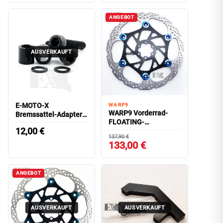
ANGEBOT
AUSVERKAUFT
E-MOTO-X
WARP9
WARP9 Vorderrad-
Bremssattel-Adapter/
FLOATING-
Spacer 220mm
12,00
€
Bremsscheibe 220mm
Bremsscheibe
137,90 €
2.3mm
133,00 €
ANGEBOT
AUSVERKAUFT
AUSVERKAUFT