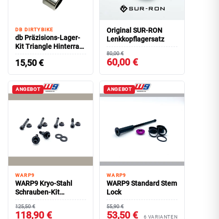
Original SUR-RON
DB DIRTYBIKE
db Präzisions-Lager-
Lenkkopflagersatz
Kit Triangle Hinterrad-
80,00 €
Umlenkung SURRON
60,00 €
15,50
€
Light Bee
ANGEBOT
ANGEBOT
WARP9
WARP9
WARP9 Kryo-Stahl
WARP9 Standard Stem
Schrauben-Kit
Lock
SURRON Linkage/
125,50 €
55,90 €
Triangle
118,90 €
53,50 €
6 VARIANTEN