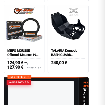
MEFO MOUSSE
TALARIA Komodo
Offroad-Mousse 19
BASH GUARD
Zoll 70/100-19
Aluminium | MIRARI
124,90
€
–
240,00
€
2
127,90
€
VARIANTEN
IM SPOTLIGHT
ANGEBOT
−5 %
PERFORMANCE
SPOTLIGHT
W
A
R
P
9