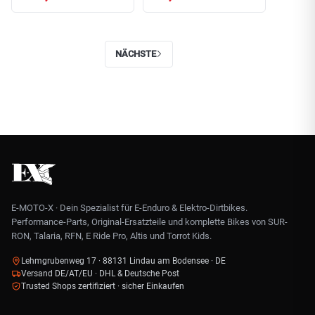
NÄCHSTE
E-MOTO-X · Dein Spezialist für E-Enduro & Elektro-Dirtbikes.
Performance-Parts, Original-Ersatzteile und komplette Bikes von SUR-
RON, Talaria, RFN, E Ride Pro, Altis und Torrot Kids.
Lehmgrubenweg 17 · 88131 Lindau am Bodensee · DE
Versand DE/AT/EU · DHL & Deutsche Post
Trusted Shops zertifiziert · sicher Einkaufen