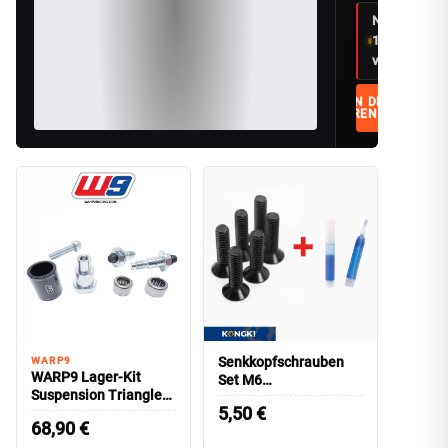
Nur noch
1
verfügbar
IN DEN
WARENKORB
Senkkopfschrauben
WARP9
WARP9 Lager-Kit
Set M6
Suspension Triangle/
Kohlenstoffstahl
5,50
€
SURRON Ultra Bee
Härtegrad 10.9
68,90
€