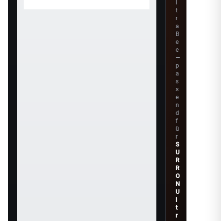
l
t
r
a
B
e
e
—
p
a
s
s
e
n
d
f
ü
r
S
U
R
R
O
N
U
l
t
r