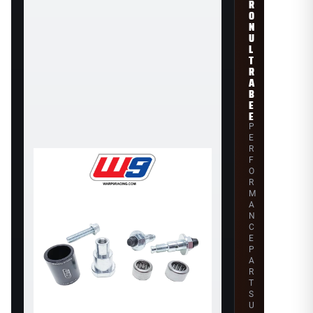
R
O
N
U
L
T
R
A
B
E
E
P
E
R
F
O
R
M
A
N
C
E
P
A
R
T
S
U