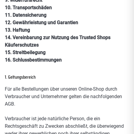
9.
Widerrufsrecht
94,00 €
SURRON Ultra Bee
Sting/ R/ Pro | in L/ XXL
10.
Transportschäden
OT KIDS
11.
Datensicherung
VOLAR SPORT 16 Zoll Laufrad Hinterrad
KKE Federgabel Service Kit SURRON Ultra
MAGURA Blenden-Ringe MT-Serie/ Typ 4-
275,00 €
69,99 €
9,70 €
12.
Gewährleistung und Garantien
Talaria Sting
Bee
Kolben-Bremszange
13.
Haftung
MEFO MOUSSE Offroad-Mousse 19 Zoll
14.
Vereinbarung zur Nutzung des Trusted Shops
ESJOT SPEED-UP Antriebs-Ritzel Ultra Bee
MAGURA Service-Kit CORE/ Entlüftungs-Kit
46,50 €
124,90 €
15,50 €
70/100-19
14T-520
Käuferschutzes
SCHNELLZUGRIFF
15.
SCHNELLZUGRIFF
Streitbeilegung
SCHNELLZUGRIFF
Alle Werkstatt & Wartung
16.
Schlussbestimmungen
Komplett-Räder
Alle Parts & Upgrades
Felgen PLUG & PLAY
Räder & Reifen
1. Geltungsbereich
MX-Reifen
Sur-Ron Parts
Für alle Bestellungen über unseren Online-Shop durch
Bremsscheiben
Talaria Parts
Verbraucher und Unternehmer gelten die nachfolgenden
Alle Räder & Reifen
AGB.
RFN Parts
Verbraucher ist jede natürliche Person, die ein
Rechtsgeschäft zu Zwecken abschließt, die überwiegend
weder ihrer gewerblichen noch ihrer selbständigen