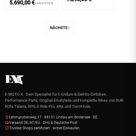
5.690,00
€
VARIANTEN
NÄCHSTE
E-MOTO-X · Dein Spezialist für E-Enduro & Elektro-Dirtbikes.
Performance-Parts, Original-Ersatzteile und komplette Bikes von SUR-
RON, Talaria, RFN, E Ride Pro, Altis und Torrot Kids.
Lehmgrubenweg 17 · 88131 Lindau am Bodensee · DE
Versand DE/AT/EU · DHL & Deutsche Post
Trusted Shops zertifiziert · sicher Einkaufen