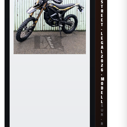
S
T
R
E
E
T
-
L
E
G
A
L
2
0
2
6
-
M
O
D
E
L
L
S
U
R
-
R