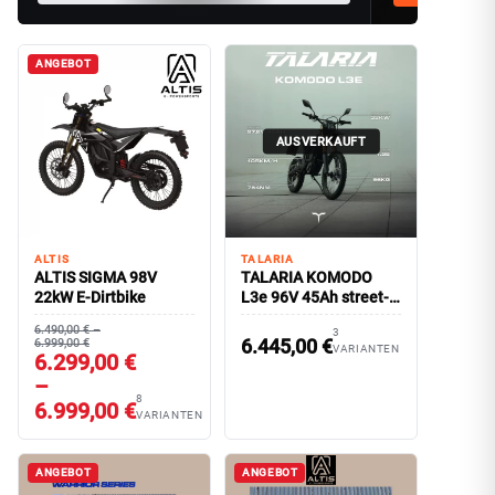
ANGEBOT
AUSVERKAUFT
ALTIS
TALARIA
ALTIS SIGMA 98V
TALARIA KOMODO
22kW E-Dirtbike
L3e 96V 45Ah street-
legal
6.490,00 € –
3
6.445,00
€
6.999,00 €
VARIANTEN
6.299,00 €
–
8
6.999,00 €
VARIANTEN
ANGEBOT
ANGEBOT