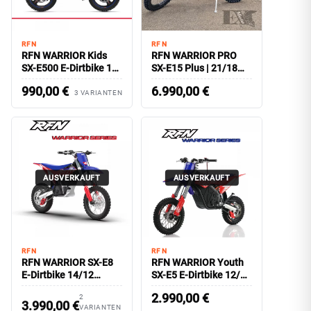
RFN
RFN
RFN WARRIOR Kids
RFN WARRIOR PRO
SX-E500 E-Dirtbike 14
SX-E15 Plus | 21/18
Zoll Radsatz
Radsatz
990,00
€
6.990,00
€
3 VARIANTEN
AUSVERKAUFT
AUSVERKAUFT
RFN
RFN
RFN WARRIOR SX-E8
RFN WARRIOR Youth
E-Dirtbike 14/12
SX-E5 E-Dirtbike 12/10
Radsatz
Radsatz
2.990,00
€
2
3.990,00
€
VARIANTEN