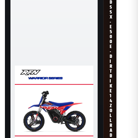
D
S
S
X
-
E
5
0
0
E
-
D
I
R
T
B
I
K
E
1
4
Z
O
L
L
R
A
D