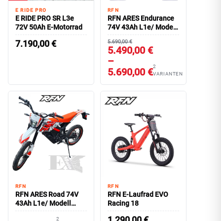
E RIDE PRO
RFN
E RIDE PRO SR L3e
RFN ARES Endurance
72V 50Ah E-Motorrad
74V 43Ah L1e/ Modell
2025
7.190,00
€
5.690,00 €
5.490,00 €
–
2
5.690,00 €
VARIANTEN
RFN
RFN
RFN ARES Road 74V
RFN E-Laufrad EVO
43Ah L1e/ Modell
Racing 18
2025
1.290,00
€
2