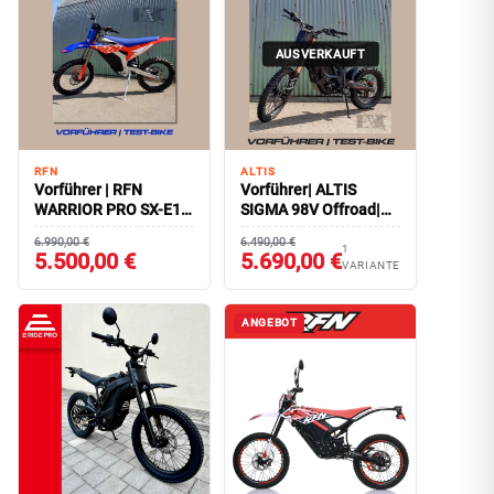
AUSVERKAUFT
RFN
ALTIS
Vorführer | RFN
Vorführer| ALTIS
WARRIOR PRO SX-E15
SIGMA 98V Offroad|
Plus | 21/18 Radsatz
19/16 Radsatz
6.990,00 €
6.490,00 €
1
5.500,00 €
5.690,00 €
VARIANTE
ANGEBOT