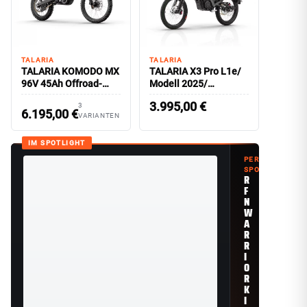
TALARIA
TALARIA
TALARIA KOMODO MX
TALARIA X3 Pro L1e/
96V 45Ah Offroad-
Modell 2025/
Version
Straßenzulassung
3.995,00
€
3
6.195,00
€
VARIANTEN
IM SPOTLIGHT
PERFORMANCE
SPOTLIGHT
R
F
N
W
A
R
R
I
O
R
K
I