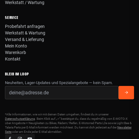
Werkstatt / Wartung
SERVICE
Probefahrt anfragen
Werkstatt & Wartung
Versand & Lieferung
Mein Konto
Warenkorb
Kontakt
BLEIB IM LOOP
Neuheiten, Lager-Updates und Spezialangebote — kein Spam.
*Alle Informationen, wie wir mit deinen Daten umgehen, findest du in unserer
Datenschutzerklärung
. Beim Klick auf „->" bestätigst du, dass du regelmäßig von E-MOTO-X
über Angebote + Neuigkeiten zu Bikes, Rädern/ Reifen, E-Motorrad Parts L3e sowie Light Bee &
Talaria Parts per E-Mail informiert werden möchtest. Du kannst dich jederzeit auf der
Newsletter
Seite
oder am Ende jeder E-Mail abmelden.