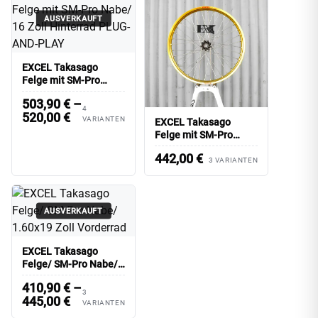
AUSVERKAUFT
EXCEL Takasago
Felge mit SM-Pro
Nabe/ 16 Zoll
503,90
€
–
Hinterrad PLUG-AND-
4
520,00
€
PLAY
VARIANTEN
EXCEL Takasago
Felge mit SM-Pro
Nabe/ 21 Zoll
442,00
€
Vorderrad
3 VARIANTEN
AUSVERKAUFT
EXCEL Takasago
Felge/ SM-Pro Nabe/
1.60x19 Zoll Vorderrad
410,90
€
–
3
445,00
€
VARIANTEN