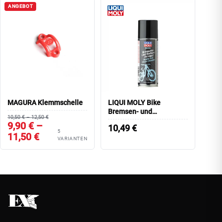
ANGEBOT
MAGURA Klemmschelle
LIQUI MOLY Bike
Bremsen- und
10,50 € – 12,50 €
Kettenreiniger, 400 ml
9,90 € –
10,49
€
5
11,50 €
VARIANTEN