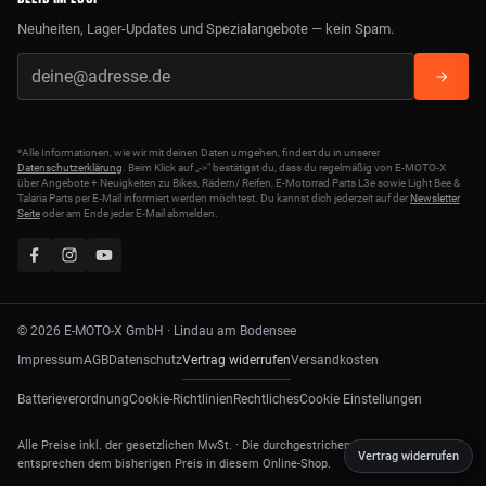
Neuheiten, Lager-Updates und Spezialangebote — kein Spam.
*Alle Informationen, wie wir mit deinen Daten umgehen, findest du in unserer
Datenschutzerklärung
. Beim Klick auf „->" bestätigst du, dass du regelmäßig von E-MOTO-X
über Angebote + Neuigkeiten zu Bikes, Rädern/ Reifen, E-Motorrad Parts L3e sowie Light Bee &
Talaria Parts per E-Mail informiert werden möchtest. Du kannst dich jederzeit auf der
Newsletter
Seite
oder am Ende jeder E-Mail abmelden.
© 2026 E-MOTO-X GmbH · Lindau am Bodensee
Vertrag widerrufen
Impressum
AGB
Datenschutz
Versandkosten
Batterieverordnung
Cookie-Richtlinien
Rechtliches
Cookie Einstellungen
Alle Preise inkl. der gesetzlichen MwSt. · Die durchgestrichenen Preise
Vertrag widerrufen
entsprechen dem bisherigen Preis in diesem Online-Shop.