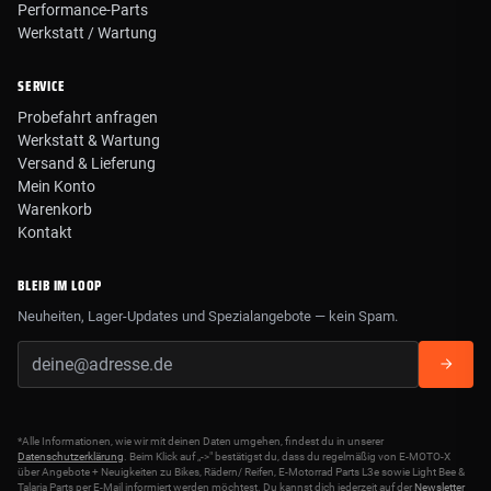
Performance-Parts
Werkstatt / Wartung
SERVICE
Probefahrt anfragen
Werkstatt & Wartung
Versand & Lieferung
Mein Konto
Warenkorb
Kontakt
BLEIB IM LOOP
Neuheiten, Lager-Updates und Spezialangebote — kein Spam.
*Alle Informationen, wie wir mit deinen Daten umgehen, findest du in unserer
Datenschutzerklärung
. Beim Klick auf „->" bestätigst du, dass du regelmäßig von E-MOTO-X
über Angebote + Neuigkeiten zu Bikes, Rädern/ Reifen, E-Motorrad Parts L3e sowie Light Bee &
Talaria Parts per E-Mail informiert werden möchtest. Du kannst dich jederzeit auf der
Newsletter