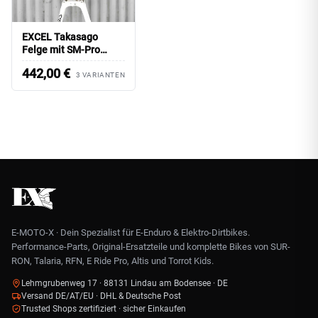
EXCEL Takasago
Felge mit SM-Pro
Nabe/ 21 Zoll
442,00
€
Vorderrad
3 VARIANTEN
E-MOTO-X · Dein Spezialist für E-Enduro & Elektro-Dirtbikes.
Performance-Parts, Original-Ersatzteile und komplette Bikes von SUR-
RON, Talaria, RFN, E Ride Pro, Altis und Torrot Kids.
Lehmgrubenweg 17 · 88131 Lindau am Bodensee · DE
Versand DE/AT/EU · DHL & Deutsche Post
Trusted Shops zertifiziert · sicher Einkaufen