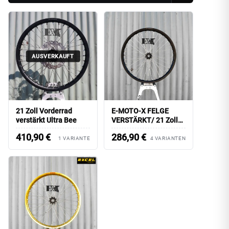
AUSVERKAUFT
21 Zoll Vorderrad
E-MOTO-X FELGE
verstärkt Ultra Bee
VERSTÄRKT/ 21 Zoll
VORDERRAD PLUG-
410,90
€
286,90
€
AND-PLAY
1 VARIANTE
4 VARIANTEN