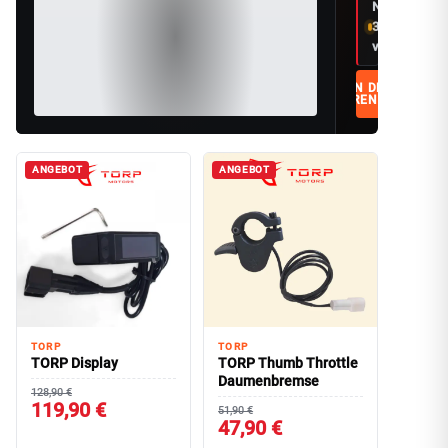
Nur noch
3
verfügbar
IN DEN
WARENKORB
ANGEBOT
ANGEBOT
TORP
TORP
TORP Display
TORP Thumb Throttle
Daumenbremse
128,90 €
119,90 €
51,90 €
47,90 €