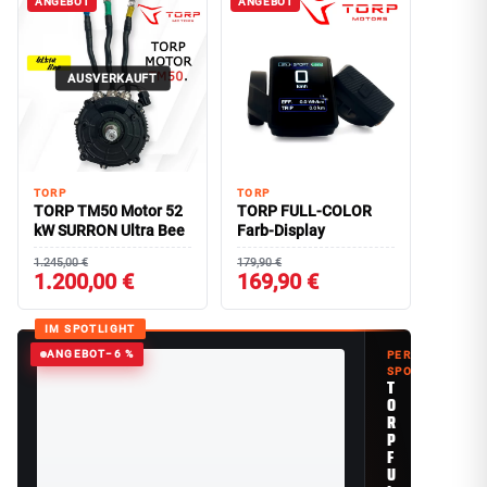
ANGEBOT
ANGEBOT
AUSVERKAUFT
TORP
TORP
TORP TM50 Motor 52
TORP FULL-COLOR
kW SURRON Ultra Bee
Farb-Display
1.245,00 €
179,90 €
1.200,00 €
169,90 €
IM SPOTLIGHT
ANGEBOT
−6 %
PERFORMANCE
SPOTLIGHT
T
O
R
P
F
U