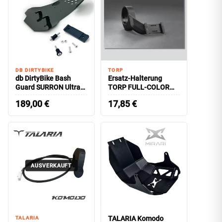
DB DIRTYBIKE
TORP
db DirtyBike Bash
Ersatz-Halterung
Guard SURRON Ultra
TORP FULL-COLOR
Bee
Farb-Display
189,00
€
17,85
€
AUSVERKAUFT
TALARIA Komodo
TALARIA