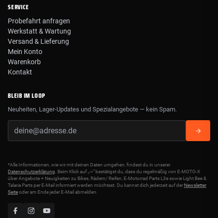
SERVICE
Probefahrt anfragen
Werkstatt & Wartung
Versand & Lieferung
Mein Konto
Warenkorb
Kontakt
BLEIB IM LOOP
Neuheiten, Lager-Updates und Spezialangebote — kein Spam.
*Alle Informationen, wie wir mit deinen Daten umgehen, findest du in unserer
Datenschutzerklärung
. Beim Klick auf „->" bestätigst du, dass du regelmäßig von E-MOTO-X
über Angebote + Neuigkeiten zu Bikes, Rädern/ Reifen, E-Motorrad Parts L3e sowie Light Bee &
Talaria Parts per E-Mail informiert werden möchtest. Du kannst dich jederzeit auf der
Newsletter
Seite
oder am Ende jeder E-Mail abmelden.