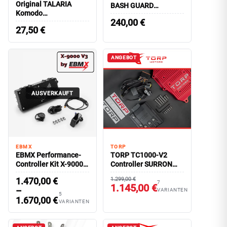
Original TALARIA
BASH GUARD
Komodo
Aluminium | MIRARI
240,00
€
Daumenbremse
27,50
€
Rekuperation
ANGEBOT
AUSVERKAUFT
EBMX
TORP
EBMX Performance-
TORP TC1000-V2
Controller Kit X-9000
Controller SURRON
V3
Ultra Bee
1.470,00
€
1.299,00 €
7
1.145,00 €
–
VARIANTEN
5
1.670,00
€
VARIANTEN