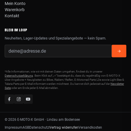
Mein Konto
Warenkorb
Kontakt
BLEIB IM LOOP
Neuheiten, Lager-Updates und Spezialangebote — kein Spam.
*Alle Informationen, wie wir mit deinen Daten umgehen, findest du in unserer
Datenschutzerklärung
. Beim Klick auf „->" bestätigst du, dass du regelmäßig von E-MOTO-X
über Angebote + Neuigkeiten zu Bikes, Rädern/ Reifen, E-Motorrad Parts L3e sowie Light Bee &
Talaria Parts per E-Mail informiert werden möchtest. Du kannst dich jederzeit auf der
Newsletter
Seite
oder am Ende jeder E-Mail abmelden.
© 2026 E-MOTO-X GmbH · Lindau am Bodensee
Vertrag widerrufen
Impressum
AGB
Datenschutz
Versandkosten