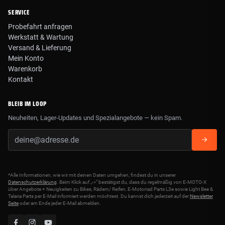
SERVICE
Probefahrt anfragen
Werkstatt & Wartung
Versand & Lieferung
Mein Konto
Warenkorb
Kontakt
BLEIB IM LOOP
Neuheiten, Lager-Updates und Spezialangebote — kein Spam.
*Alle Informationen, wie wir mit deinen Daten umgehen, findest du in unserer
Datenschutzerklärung
. Beim Klick auf „->" bestätigst du, dass du regelmäßig von E-MOTO-X
über Angebote + Neuigkeiten zu Bikes, Rädern/ Reifen, E-Motorrad Parts L3e sowie Light Bee &
Talaria Parts per E-Mail informiert werden möchtest. Du kannst dich jederzeit auf der
Newsletter
Seite
oder am Ende jeder E-Mail abmelden.