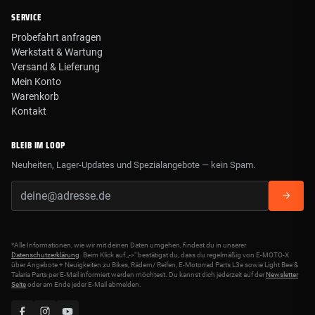
SERVICE
Probefahrt anfragen
Werkstatt & Wartung
Versand & Lieferung
Mein Konto
Warenkorb
Kontakt
BLEIB IM LOOP
Neuheiten, Lager-Updates und Spezialangebote — kein Spam.
*Alle Informationen, wie wir mit deinen Daten umgehen, findest du in unserer
Datenschutzerklärung
. Beim Klick auf „->" bestätigst du, dass du regelmäßig von E-MOTO-X
über Angebote + Neuigkeiten zu Bikes, Rädern/ Reifen, E-Motorrad Parts L3e sowie Light Bee &
Talaria Parts per E-Mail informiert werden möchtest. Du kannst dich jederzeit auf der
Newsletter
Seite
oder am Ende jeder E-Mail abmelden.