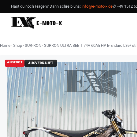
Hast du noch Fragen? Dann schreib uns:
info@e-moto-x.de
✆ +49 1512 6
E
–
MOTO
–
X
RÄDER / REIFEN
PARTS
WERKSTATT
E-BIKES · KOMPLETTE MASCHINEN
RÄDER · REIFEN · ACHSEN
PARTS · TUNING · UPGRADES
WERKSTATT · SERVICE · WARTUNG
Home
·
Shop
·
SUR-RON
·
SURRON ULTRA BEE T 74V 60Ah HP E-Enduro L3e/ st
FEATURED
FEATURED
FEATURED
TALARIA
ONEGRIPPER
MEFO MOUSSE
ORIGINAL TALARIA X3 HINTERRAD-FELGE
ONEGRIPPER SITZBEZUG LIGHT RIB MINI
MEFO MOUSSE MOM 18-2TCS MIT
17 ZOLL
SCHLAUCH-KANAL
ANGEBOT
AUSVERKAUFT
49,50 €
FEATURED
FEATURED
192,00 €
168,00 €
199,50 €
175,00 €
FEATURED
TALARIA
MEFO MOUSSE
ONEGRIPPER
ORIGINAL TALARIA X3 HINTERRAD-FELGE 17
MEFO MOUSSE MOM 18-2TCS MIT
ONEGRIPPER SITZBEZUG LIGHT RIB MINI
ZOLL
SCHLAUCH-KANAL
SUR-RON
TALARIA
49,50 €
AUCH IM RÄDER-SORTIMENT
AUCH IM PARTS-SORTIMENT
AUCH IM WERKSTATT-SORTIMENT
192,00 €
168,00 €
IA
TALARIA
MOTOCROSS MARKETING
MEFO MOUSSE
Original TALARIA X3 VORDERRAD-
Klappbarer Rückspiegel 10 cm | E-
135,50 €
187,00 €
29,90 €
WEITERE IM SORTIMENT
WEITERE IM SORTIMENT
WEITERE IM SORTIMENT
ALLE BIKES ANSEHEN
MEFO MOUSSE MOM 18 Offroad
FELGE 17 Zoll
Kennzeichnung
Original TALARIA X3 VORDERRAD-FELGE 17
Klappbarer Rückspiegel 10 cm | E-
MEFO MOUSSE MOM 18 Offroad
135,50 €
187,00 €
29,90 €
MEFO MOUSSE
SEPTAR
TALARIA Komodo BASH GUARD
Zoll
Kennzeichnung
240,00 €
MEFO MOUSSE MOM 18-2TCS mit
SEPTAR Heck Kennzeichenhalter Set/
168,00 €
67,90 €
Aluminium | MIRARI
Schlauch-Kanal
KURZE Version für Talaria Sting/ R/ Pro
PRO
TALARIA Komodo BASH GUARD Aluminium |
MEFO MOUSSE MOM 18-2TCS mit Schlauch-
SEPTAR Heck Kennzeichenhalter Set/ KURZE
240,00 €
WARP9
168,00 €
67,90 €
MIRARI
SEPTAR