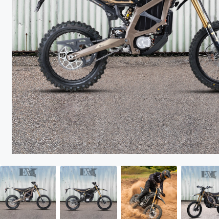
Kanal
Version für Talaria Sting/ R/ Pro
MEFO MOUSSE
WARP9 Lager-Kit Suspension Triangle/
68,90 €
SEPTAR Heck Kennzeichenhalter Set
135,50 €
94,00 €
MEFO MOUSSE MOM 18 Offroad
SURRON Ultra Bee
Talaria Sting/ R/ Pro | in L/ XXL
WARP9 Lager-Kit Suspension Triangle/
SEPTAR Heck Kennzeichenhalter Set Talaria
68,90 €
MEFO MOUSSE MOM 18 Offroad
135,50 €
SURRON
94,00 €
VOLAR SPORT
SURRON Ultra Bee
MAGURA
Sting/ R/ Pro | in L/ XXL
KKE Federgabel Service Kit SURRON
69,99 €
VOLAR SPORT 16 Zoll Laufrad
275,00 €
MAGURA Blenden-Ringe MT-Serie/ Typ
9,70 €
KIDS
Ultra Bee
Hinterrad Talaria Sting
4-Kolben-Bremszange
VOLAR SPORT 16 Zoll Laufrad Hinterrad
MAGURA Blenden-Ringe MT-Serie/ Typ 4-Kolben-
KKE Federgabel Service Kit SURRON Ultra Bee
69,99 €
275,00 €
MAGURA
9,70 €
Talaria Sting
ESJOT
Bremszange
MEFO MOUSSE Offroad-Mousse 19
MAGURA Service-Kit CORE/
46,50 €
124,90 €
ESJOT SPEED-UP Antriebs-Ritzel Ultra
15,50 €
Zoll 70/100-19
Entlüftungs-Kit
Bee 14T-520
MEFO MOUSSE Offroad-Mousse 19 Zoll
MAGURA Service-Kit CORE/ Entlüftungs-Kit
46,50 €
ESJOT SPEED-UP Antriebs-Ritzel Ultra Bee 14T-
SCHNELLZUGRIFF
SCHNELLZUGRIFF
124,90 €
SCHNELLZUGRIFF
15,50 €
70/100-19
520
Komplett-Räder
Alle Werkstatt & Wartung
Felgen PLUG & PLAY
Alle Parts & Upgrades
Räder & Reifen
SCHNELLZUGRIFF
SCHNELLZUGRIFF
SCHNELLZUGRIFF
ALLE ANSEHEN
MX-Reifen
Bremsscheiben
Alle Werkstatt & Wartung
Sur-Ron Parts
Talaria Parts
Komplett-Räder
Alle Parts & Upgrades
Alle Räder & Reifen
RFN Parts
Felgen PLUG & PLAY
Räder & Reifen
ALLE ANSEHEN
ALLE ANSEHEN
MX-Reifen
Sur-Ron Parts
Bremsscheiben
Talaria Parts
Alle Räder & Reifen
RFN Parts