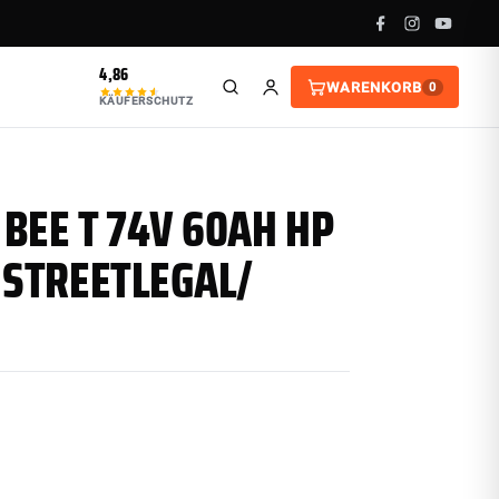
4,86
WARENKORB
0
KÄUFERSCHUTZ
ALARIA
NEGRIPPER
EFO MOUSSE
RIGINAL TALARIA X3 HINTERRAD-FELGE
NEGRIPPER SITZBEZUG LIGHT RIB MINI
EFO MOUSSE MOM 18-2TCS MIT
BEE T 74V 60AH HP
7 ZOLL
CHLAUCH-KANAL
9,50 €
 STREETLEGAL/
92,00 €
68,00 €
kl. 19 % MwSt. · Versand DE / AT / EU
199,50 €
175,00 €
−4%
−4%
AUF LAGER
kl. 19 % MwSt. · Versand DE / AT / EU
kl. 19 % MwSt. · Versand DE / AT / EU
ALTIS
TORROT KIDS
AUF LAGER
AUF LAGER
ZUM PRODUKT
MERKEN
ZUM PRODUKT
ZUM PRODUKT
MERKEN
MERKEN
Autorisierter Händler
Versand DE / AT / EU
Autorisierter Händler
Autorisierter Händler
Versand DE / AT / EU
Versand DE / AT / EU