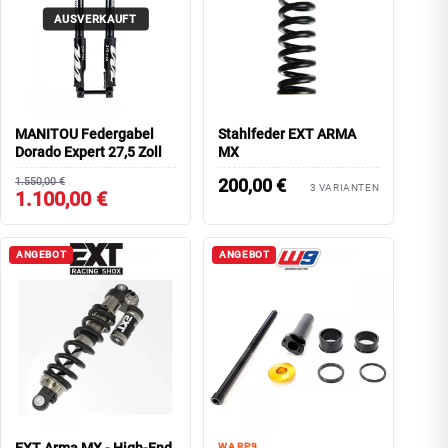
AUSVERKAUFT
MANITOU Federgabel
Stahlfeder EXT ARMA
Dorado Expert 27,5 Zoll
MX
1.550,00 €
200,00
€
3 VARIANTEN
1.100,00 €
ANGEBOT
ANGEBOT
WARP9