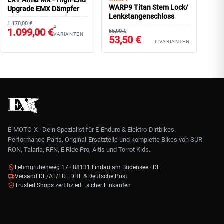
EXT Arma MX - High-End
WARP9 Titan Stem Lock/
Upgrade EMX Dämpfer
Lenkstangenschloss
1.170,00 €
4
1.099,00 €
55,90 €
VARIANTEN
53,50 €
6 VARIANTEN
E-MOTO-X · Dein Spezialist für E-Enduro & Elektro-Dirtbikes.
Performance-Parts, Original-Ersatzteile und komplette Bikes von SUR-
RON, Talaria, RFN, E Ride Pro, Altis und Torrot Kids.
Lehmgrubenweg 17 · 88131 Lindau am Bodensee · DE
Versand DE/AT/EU · DHL & Deutsche Post
Trusted Shops zertifiziert · sicher Einkaufen