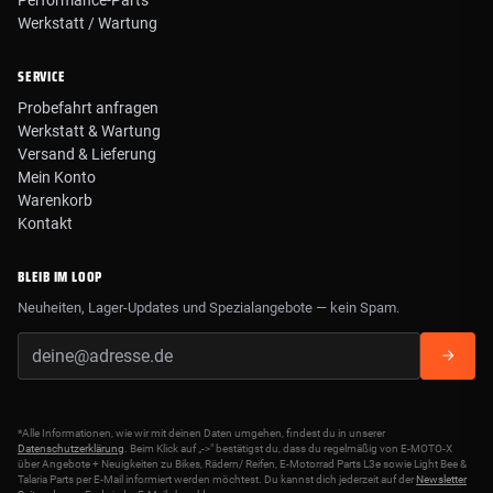
Werkstatt / Wartung
SERVICE
Probefahrt anfragen
Werkstatt & Wartung
Versand & Lieferung
Mein Konto
Warenkorb
Kontakt
BLEIB IM LOOP
Neuheiten, Lager-Updates und Spezialangebote — kein Spam.
*Alle Informationen, wie wir mit deinen Daten umgehen, findest du in unserer
Datenschutzerklärung
. Beim Klick auf „->" bestätigst du, dass du regelmäßig von E-MOTO-X
über Angebote + Neuigkeiten zu Bikes, Rädern/ Reifen, E-Motorrad Parts L3e sowie Light Bee &
Talaria Parts per E-Mail informiert werden möchtest. Du kannst dich jederzeit auf der
Newsletter