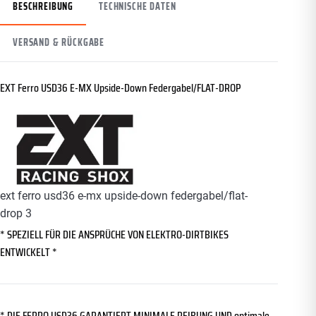
BESCHREIBUNG
TECHNISCHE DATEN
VERSAND & RÜCKGABE
EXT Ferro USD36 E-MX Upside-Down Federgabel/FLAT-DROP
ext ferro usd36 e-mx upside-down federgabel/flat-
drop 3
* SPEZIELL FÜR DIE ANSPRÜCHE VON ELEKTRO-DIRTBIKES
ENTWICKELT *
* DIE FERRO USD36 GARANTIERT MINIMALE REIBUNG UND optimale