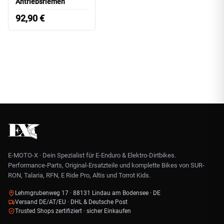
Antriebsriemen
92,90
€
E-MOTO-X · Dein Spezialist für E-Enduro & Elektro-Dirtbikes.
Performance-Parts, Original-Ersatzteile und komplette Bikes von SUR-
RON, Talaria, RFN, E Ride Pro, Altis und Torrot Kids.
Lehmgrubenweg 17 · 88131 Lindau am Bodensee · DE
Versand DE/AT/EU · DHL & Deutsche Post
Trusted Shops zertifiziert · sicher Einkaufen