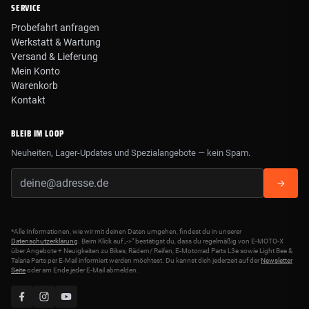
SERVICE
Probefahrt anfragen
Werkstatt & Wartung
Versand & Lieferung
Mein Konto
Warenkorb
Kontakt
BLEIB IM LOOP
Neuheiten, Lager-Updates und Spezialangebote — kein Spam.
*Alle Informationen, wie wir mit deinen Daten umgehen, findest du in unserer
Datenschutzerklärung
. Beim Klick auf „->" bestätigst du, dass du regelmäßig von E-MOTO-X
über Angebote + Neuigkeiten zu Bikes, Rädern/ Reifen, E-Motorrad Parts L3e sowie Light Bee &
Talaria Parts per E-Mail informiert werden möchtest. Du kannst dich jederzeit auf der
Newsletter
Seite
oder am Ende jeder E-Mail abmelden.