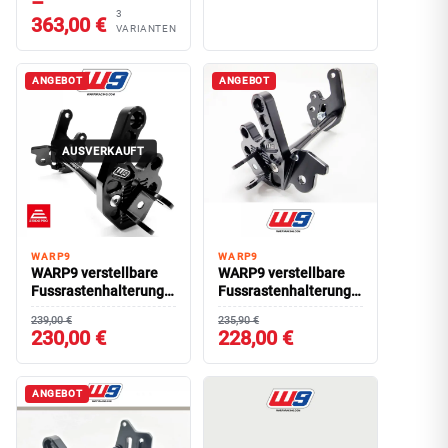
–
3
363,00 €
VARIANTEN
ANGEBOT
ANGEBOT
AUSVERKAUFT
WARP9
WARP9
WARP9 verstellbare
WARP9 verstellbare
Fussrastenhalterung
Fussrastenhalterung
E-Ride Pro
SUR-RON Light Bee
239,00 €
235,90 €
230,00 €
228,00 €
ANGEBOT