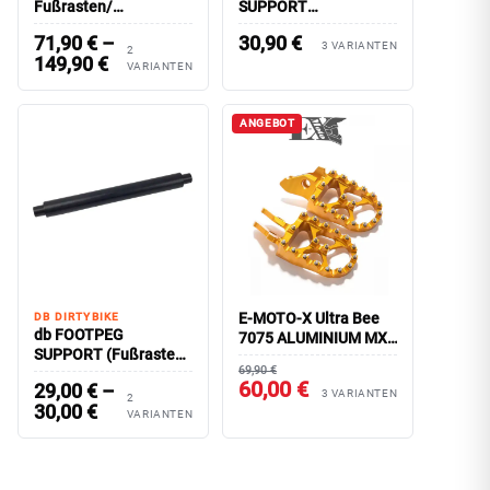
Fußrasten/
SUPPORT
Fußrasten-Halterung
(Fussrasten-
71,90
€
–
30,90
€
Ultra Bee
Stabilisator) Light Bee
3 VARIANTEN
2
149,90
€
VARIANTEN
ANGEBOT
E-MOTO-X Ultra Bee
DB DIRTYBIKE
db FOOTPEG
7075 ALUMINIUM MX-
SUPPORT (Fußrasten-
FOOTPEGS
69,90 €
Stabilisator)
60,00 €
29,00
€
–
3 VARIANTEN
2
30,00
€
VARIANTEN