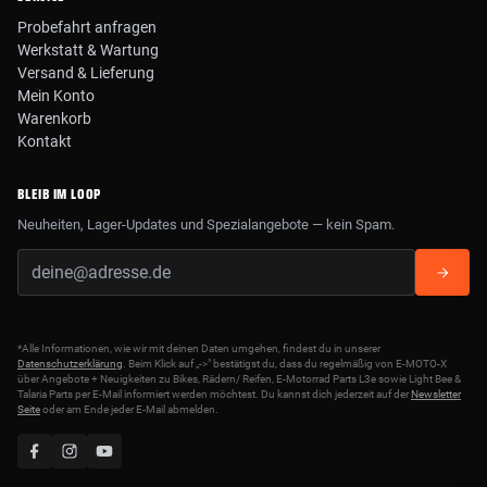
Probefahrt anfragen
Werkstatt & Wartung
Versand & Lieferung
Mein Konto
Warenkorb
Kontakt
BLEIB IM LOOP
Neuheiten, Lager-Updates und Spezialangebote — kein Spam.
*Alle Informationen, wie wir mit deinen Daten umgehen, findest du in unserer
Datenschutzerklärung
. Beim Klick auf „->" bestätigst du, dass du regelmäßig von E-MOTO-X
über Angebote + Neuigkeiten zu Bikes, Rädern/ Reifen, E-Motorrad Parts L3e sowie Light Bee &
Talaria Parts per E-Mail informiert werden möchtest. Du kannst dich jederzeit auf der
Newsletter
Seite
oder am Ende jeder E-Mail abmelden.