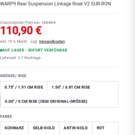
94,00 €
SURRON Ultra Bee
WARP9 Rear Suspension Linkage Riser V2 SUR-RON
Sting/ R/ Pro | in L/ XXL
OT KIDS
VOLAR SPORT 16 Zoll Laufrad Hinterrad
KKE Federgabel Service Kit SURRON Ultra
MAGURA Blenden-Ringe MT-Serie/ Typ 4-
275,00 €
69,99 €
9,70 €
Talaria Sting
Bee
Ursprünglicher Preis war:
120,90 €
Kolben-Bremszange
110,90 €
MEFO MOUSSE Offroad-Mousse 19 Zoll
ESJOT SPEED-UP Antriebs-Ritzel Ultra Bee
MAGURA Service-Kit CORE/ Entlüftungs-Kit
46,50 €
124,90 €
15,50 €
inkl. 19 % MwSt. · zzgl.
Versandkosten
70/100-19
14T-520
SCHNELLZUGRIFF
AUF LAGER - SOFORT VERFÜGBAR
SCHNELLZUGRIFF
SCHNELLZUGRIFF
Lieferzeit:
3-7 Werktage
Alle Werkstatt & Wartung
Komplett-Räder
Alle Parts & Upgrades
Felgen PLUG & PLAY
Räder & Reifen
GRÖSSE/ RISE
MX-Reifen
Sur-Ron Parts
0.75" / 1.91 CM RISE
1.50" / 3.81 CM RISE
Bremsscheiben
Talaria Parts
0.00" / 0 CM RISE (OEM ORIGINAL-GRÖSSE)
Alle Räder & Reifen
RFN Parts
FARBE
SCHWARZ
GELB-GOLD
ANTIK-GOLD
ROT