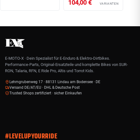
104,00 €
VARIANTEN
E-MOTO-X · Dein Spezialist für E-Enduro & Elektro-Dirtbikes.
Performance-Parts, Original-Ersatzteile und komplette Bikes von SUR-
RON, Talaria, RFN, E Ride Pro, Altis und Torrot Kids.
Lehmgrubenweg 17 · 88131 Lindau am Bodensee · DE
Versand DE/AT/EU · DHL & Deutsche Post
Trusted Shops zertifiziert · sicher Einkaufen
#LEVELUPYOURRIDE