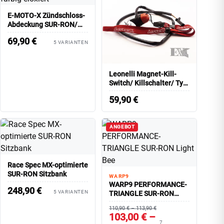
E-MOTO-X Zündschloss-
Abdeckung SUR-RON/
farbig eloxiert
69,90
€
5 VARIANTEN
Leonelli Magnet-Kill-
Switch/ Killschalter/ Typ
ÖFFNER
59,90
€
ANGEBOT
Race Spec MX-optimierte
SUR-RON Sitzbank
WARP9
WARP9 PERFORMANCE-
248,90
€
5 VARIANTEN
TRIANGLE SUR-RON
Light Bee
110,90 € – 113,90 €
103,00 € –
7