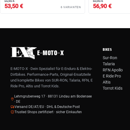
55,90 €
60,90 €
53,50 €
56,90 €
6 VARIANTEN
BIKES
E
–
MOTO
–
X
Sur-Ron
Talaria
E-MOTO-X · Dein Spezialist für E-Enduro & Elektro-
RFN Apollo
Dirtbikes. Performance-Parts, Original-Ersatzteile
E Ride Pro
und komplette Bikes von SUR-RON, Talaria, RFN, E
Altis
Ride Pro, Altis und Torrot Kids.
Torrot Kids
Lehmgrubenweg 17 · 88131 Lindau am Bodensee
· DE
Versand DE/AT/EU · DHL & Deutsche Post
Trusted Shops zertifiziert · sicher Einkaufen