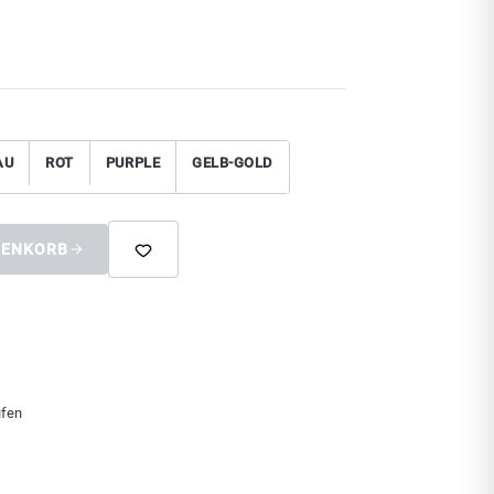
AU
ROT
PURPLE
GELB-GOLD
RENKORB
ufen