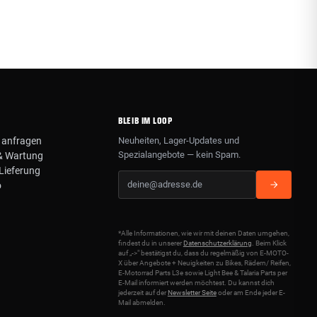
BLEIB IM LOOP
 anfragen
Neuheiten, Lager-Updates und
Spezialangebote — kein Spam.
& Wartung
Lieferung
o
*Alle Informationen, wie wir mit deinen Daten umgehen,
findest du in unserer
Datenschutzerklärung
. Beim Klick
auf „->" bestätigst du, dass du regelmäßig von E-MOTO-
X über Angebote + Neuigkeiten zu Bikes, Rädern/ Reifen,
E-Motorrad Parts L3e sowie Light Bee & Talaria Parts per
E-Mail informiert werden möchtest. Du kannst dich
jederzeit auf der
Newsletter Seite
oder am Ende jeder E-
Mail abmelden.