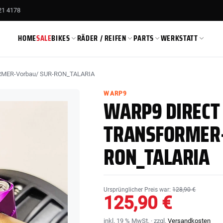
21 4178
HOME
SALE
BIKES
RÄDER / REIFEN
PARTS
WERKSTATT
RMER-Vorbau/ SUR-RON_TALARIA
T
O
M
O
O
M
−4% ANGEBOT
−4% ANGEBOT
WARP9
WARP9 DIRECT
1
S
4
1
1
TRANSFORMER-
in
in
in
RFN APOLLO
E RIDE PRO
RON_TALARIA
test
test
test
Ursprünglicher Preis war:
128,90 €
125,90 €
inkl. 19 % MwSt. · zzgl.
Versandkosten