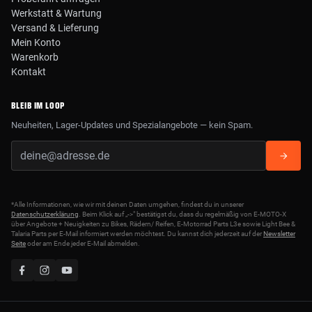
Werkstatt & Wartung
Versand & Lieferung
Mein Konto
Warenkorb
Kontakt
BLEIB IM LOOP
Neuheiten, Lager-Updates und Spezialangebote — kein Spam.
*Alle Informationen, wie wir mit deinen Daten umgehen, findest du in unserer
Datenschutzerklärung
. Beim Klick auf „->" bestätigst du, dass du regelmäßig von E-MOTO-X
über Angebote + Neuigkeiten zu Bikes, Rädern/ Reifen, E-Motorrad Parts L3e sowie Light Bee &
Talaria Parts per E-Mail informiert werden möchtest. Du kannst dich jederzeit auf der
Newsletter
Seite
oder am Ende jeder E-Mail abmelden.