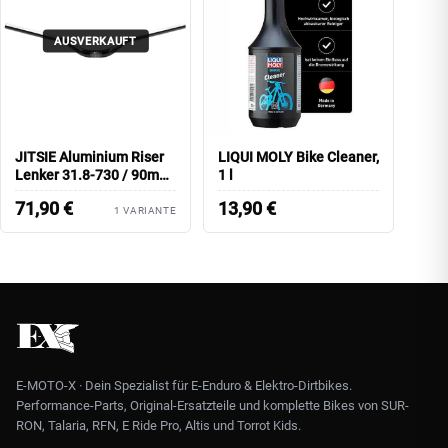
AUSVERKAUFT
JITSIE Aluminium Riser
LIQUI MOLY Bike Cleaner,
Lenker 31.8-730 / 90mm
1 l
Rise
71,90
€
13,90
€
1 VARIANTE
E-MOTO-X · Dein Spezialist für E-Enduro & Elektro-Dirtbikes.
Performance-Parts, Original-Ersatzteile und komplette Bikes von SUR-
RON, Talaria, RFN, E Ride Pro, Altis und Torrot Kids.