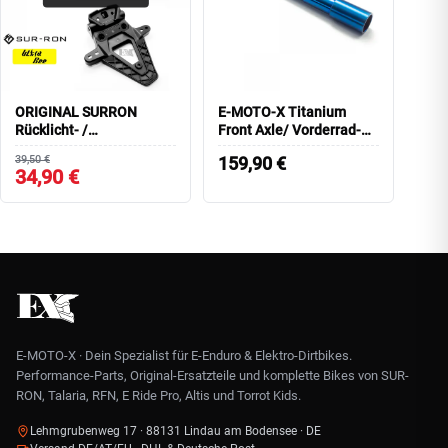
ORIGINAL SURRON
E-MOTO-X Titanium
Rücklicht- /
Front Axle/ Vorderrad-
Kennzeichenhalterung
Achse ULTRA BEE
39,50 €
159,90
€
Ultra Bee
34,90 €
E-MOTO-X · Dein Spezialist für E-Enduro & Elektro-Dirtbikes.
Performance-Parts, Original-Ersatzteile und komplette Bikes von SUR-
RON, Talaria, RFN, E Ride Pro, Altis und Torrot Kids.
Lehmgrubenweg 17 · 88131 Lindau am Bodensee · DE