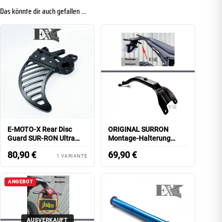
Das könnte dir auch gefallen …
E-MOTO-X Rear Disc
ORIGINAL SURRON
Guard SUR-RON Ultra
Montage-Halterung
Bee
Rücklicht/ Kennzeichen
80,90
€
69,90
€
Ultra Bee
1 VARIANTE
ANGEBOT
AUSVERKAUFT