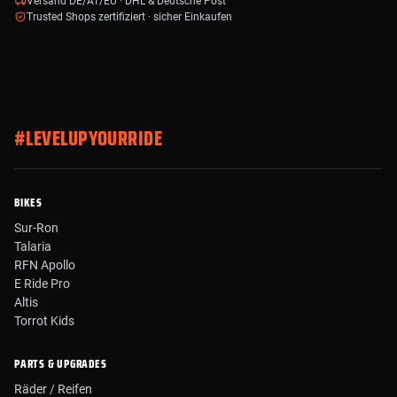
Versand DE/AT/EU · DHL & Deutsche Post
Trusted Shops zertifiziert · sicher Einkaufen
#LEVELUPYOURRIDE
BIKES
Sur-Ron
Talaria
RFN Apollo
E Ride Pro
Altis
Torrot Kids
PARTS & UPGRADES
Räder / Reifen