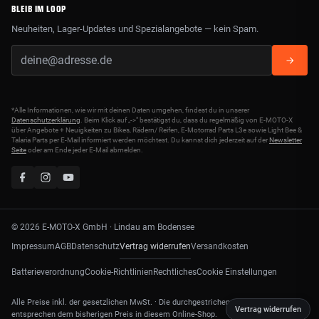
BLEIB IM LOOP
Neuheiten, Lager-Updates und Spezialangebote — kein Spam.
*Alle Informationen, wie wir mit deinen Daten umgehen, findest du in unserer
Datenschutzerklärung
. Beim Klick auf „->" bestätigst du, dass du regelmäßig von E-MOTO-X
über Angebote + Neuigkeiten zu Bikes, Rädern/ Reifen, E-Motorrad Parts L3e sowie Light Bee &
Talaria Parts per E-Mail informiert werden möchtest. Du kannst dich jederzeit auf der
Newsletter
Seite
oder am Ende jeder E-Mail abmelden.
© 2026 E-MOTO-X GmbH · Lindau am Bodensee
Vertrag widerrufen
Impressum
AGB
Datenschutz
Versandkosten
Batterieverordnung
Cookie-Richtlinien
Rechtliches
Cookie Einstellungen
Alle Preise inkl. der gesetzlichen MwSt. · Die durchgestrichenen Preise
Vertrag widerrufen
entsprechen dem bisherigen Preis in diesem Online-Shop.