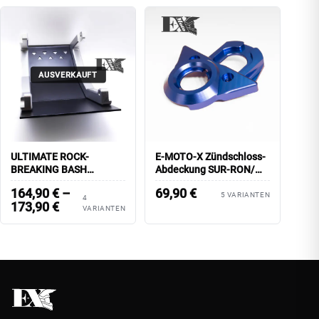
AUSVERKAUFT
ULTIMATE ROCK-
E-MOTO-X Zündschloss-
BREAKING BASH
Abdeckung SUR-RON/
GUARD/ E-MOTO-X
farbig eloxiert
164,90
€
–
69,90
€
5 VARIANTEN
4
173,90
€
VARIANTEN