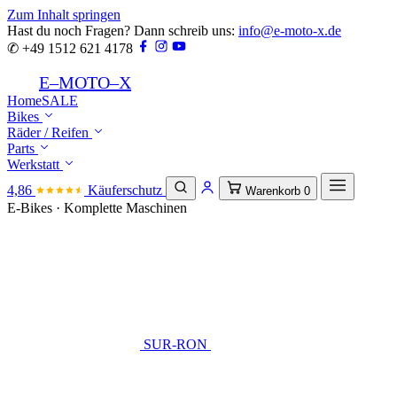
Zum Inhalt springen
Hast du noch Fragen? Dann schreib uns:
info@e-moto-x.de
✆ +49 1512 621 4178
E
–
MOTO
–
X
Home
SALE
Bikes
Räder / Reifen
Parts
Werkstatt
4,86
Käuferschutz
Warenkorb
0
E-Bikes · Komplette Maschinen
SUR-RON