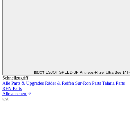
ESJOT SPEED-UP Antriebs-Ritzel Ultra Bee 14T
ESJOT
Schnellzugriff
Alle Parts & Upgrades
Räder & Reifen
Sur-Ron Parts
Talaria Parts
RFN Parts
Alle ansehen
test