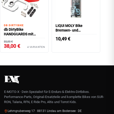
LIQUI MOLY Bike
DB DIRTYBIKE
db DirtyBike
Bremsen- und
HANDGUARDS mit
Kettenreiniger, 400 ml
10,49
€
Aluminiumhalterung
55,00 €
38,00 €
4 VARIANTEN
E-MOTO-X · Dein Spezialist für E-Enduro & Elektro-Dirtbikes.
Performance-Parts, Original-Ersatzteile und komplette Bikes von SUR-
RON, Talaria, RFN, E Ride Pro, Altis und Torrot Kids.
Lehmgrubenweg 17 · 88131 Lindau am Bodensee · DE