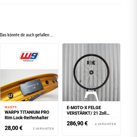
Das könnte dir auch gefallen …
E-MOTO-X FELGE
WARP9
WARP9 TITANIUM PRO
VERSTÄRKT/ 21 Zoll
Rim Lock-Reifenhalter
VORDERRAD PLUG-AND-
286,90
€
PLAY
4 VARIANTEN
28,00
€
3 VARIANTEN