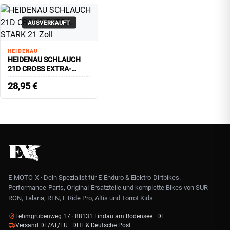
AUSVERKAUFT
HEIDENAU
HEIDENAU SCHLAUCH
21D CROSS EXTRA-
STARK 21 Zoll
28,95
€
E-MOTO-X · Dein Spezialist für E-Enduro & Elektro-Dirtbikes.
Performance-Parts, Original-Ersatzteile und komplette Bikes von SUR-
RON, Talaria, RFN, E Ride Pro, Altis und Torrot Kids.
Lehmgrubenweg 17 · 88131 Lindau am Bodensee · DE
Versand DE/AT/EU · DHL & Deutsche Post