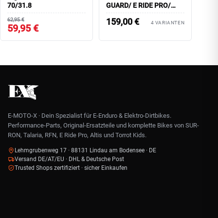
70/31.8
GUARD/ E RIDE PRO/
EmotoParts
62,95 €
159,00
€
4 VARIANTEN
59,95 €
E-MOTO-X · Dein Spezialist für E-Enduro & Elektro-Dirtbikes.
Performance-Parts, Original-Ersatzteile und komplette Bikes von SUR-
RON, Talaria, RFN, E Ride Pro, Altis und Torrot Kids.
Lehmgrubenweg 17 · 88131 Lindau am Bodensee · DE
Versand DE/AT/EU · DHL & Deutsche Post
Trusted Shops zertifiziert · sicher Einkaufen