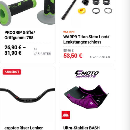
PROGRIP Griffe/
WARP9
WARP9 Titan Stem Lock/
Griffgummi 788
Lenkstangenschloss
26,90
€
–
16
55,90 €
31,90
€
VARIANTEN
53,50 €
6 VARIANTEN
ANGEBOT
ergotec Riser Lenker
Ultra-Stabiler BASH