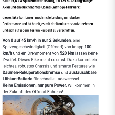
Satte
15,8 kW Spitzenmotorleistung
, ein
72V 50Ah Long-Range-
Akku
und ein durchdachtes
Closed-Cartridge-Fahrwerk:
dieses Bike kombiniert modernste Leistung mit starker
Performance und ist bereit, es mit der Konkurrenz aufzunehmen
und sich auf jedem Terrain Respekt zu verschaffen.
Von 0 auf 45 km/h in nur 2 Sekunden
, eine
Spitzengeschwindigkeit (Offroad) von knapp
100
km/h
und ein Drehmoment von
520 Nm
lassen keine
Zweifel: Dieses Bike meint es ernst. Dazu kommt ein
leichtes, robustes Chassis und smarte Features wie
Daumen-Rekuperationsbremse
und
austauschbare
Lithium-Batterie
für schnelle Ladewechsel.
Keine Emissionen, nur pure Power.
Willkommen in
der Zukunft des Offroad-Fahrens!