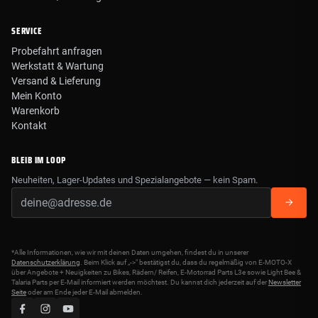
SERVICE
Probefahrt anfragen
Werkstatt & Wartung
Versand & Lieferung
Mein Konto
Warenkorb
Kontakt
BLEIB IM LOOP
Neuheiten, Lager-Updates und Spezialangebote — kein Spam.
*Alle Informationen, wie wir mit deinen Daten umgehen, findest du in unserer
Datenschutzerklärung
. Beim Klick auf „->" bestätigst du, dass du regelmäßig von E-MOTO-X
über Angebote + Neuigkeiten zu Bikes, Rädern/ Reifen, E-Motorrad Parts L3e sowie Light Bee &
Talaria Parts per E-Mail informiert werden möchtest. Du kannst dich jederzeit auf der
Newsletter
Seite
oder am Ende jeder E-Mail abmelden.