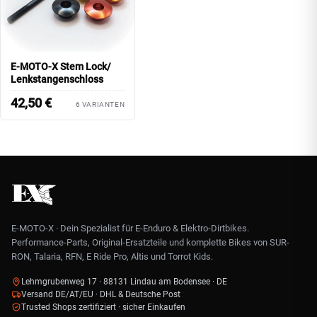
E-MOTO-X Stem Lock/
Lenkstangenschloss
42,50
€
6 VARIANTEN
E-MOTO-X · Dein Spezialist für E-Enduro & Elektro-Dirtbikes.
Performance-Parts, Original-Ersatzteile und komplette Bikes von SUR-
RON, Talaria, RFN, E Ride Pro, Altis und Torrot Kids.
Lehmgrubenweg 17 · 88131 Lindau am Bodensee · DE
Versand DE/AT/EU · DHL & Deutsche Post
Trusted Shops zertifiziert · sicher Einkaufen