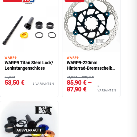
WARP9
WARP9
WARP9 Titan Stem Lock/
WARP9-220mm
Lenkstangenschloss
Hinterrad-Bremsscheibe
SUR-RON Light Bee/ E-
55,90 €
91,90 € – 100,00 €
Ride Pro
53,50 €
85,90 € –
6 VARIANTEN
2
87,90 €
VARIANTEN
AUSVERKAUFT