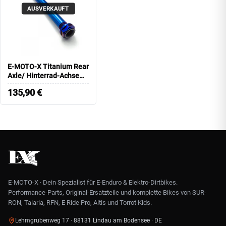
AUSVERKAUFT
E-MOTO-X Titanium Rear
Axle/ Hinterrad-Achse
ULTRA BEE
135,90
€
E-MOTO-X · Dein Spezialist für E-Enduro & Elektro-Dirtbikes.
Performance-Parts, Original-Ersatzteile und komplette Bikes von SUR-
RON, Talaria, RFN, E Ride Pro, Altis und Torrot Kids.
Lehmgrubenweg 17 · 88131 Lindau am Bodensee · DE