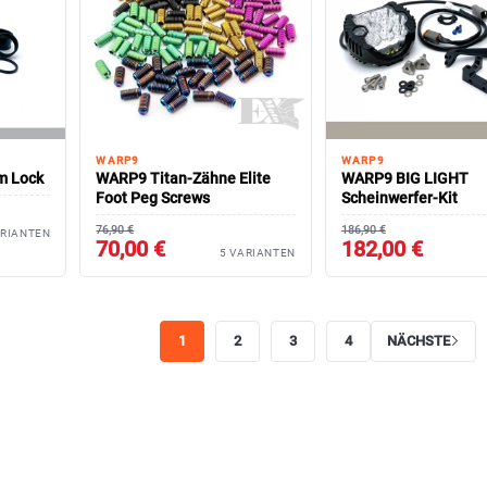
WARP9
WARP9
m Lock
WARP9 Titan-Zähne Elite
WARP9 BIG LIGHT
Foot Peg Screws
Scheinwerfer-Kit
76,90 €
186,90 €
ARIANTEN
70,00 €
182,00 €
5 VARIANTEN
1
2
3
4
NÄCHSTE