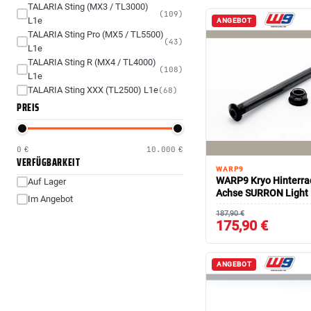
TALARIA Sting (MX3 / TL3000)
(109)
L1e
ANGEBOT
TALARIA Sting Pro (MX5 / TL5500)
(43)
L1e
TALARIA Sting R (MX4 / TL4000)
(108)
L1e
TALARIA Sting XXX (TL2500) L1e
(68)
PREIS
0 €
10.000 €
VERFÜGBARKEIT
WARP9
WARP9 Kryo Hinterra
Auf Lager
Achse SURRON Light
Im Angebot
187,90 €
175,90 €
ANGEBOT