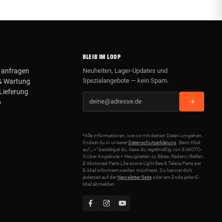
BLEIB IM LOOP
 anfragen
Neuheiten, Lager-Updates und
Spezialangebote — kein Spam.
& Wartung
Lieferung
o
*Alle Informationen, wie wir mit deinen Daten umgehen,
findest du in unserer
Datenschutzerklärung
. Beim Klick
auf „->" bestätigst du, dass du regelmäßig von E-MOTO-
X über Angebote + Neuigkeiten zu Bikes, Rädern/ Reifen,
E-Motorrad Parts L3e sowie Light Bee & Talaria Parts per
E-Mail informiert werden möchtest. Du kannst dich
jederzeit auf der
Newsletter Seite
oder am Ende jeder E-
Mail abmelden.