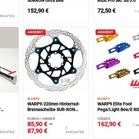
SURRON Ultra Bee
RIDE Pro SR/ SS 3.0
152,90
€
72,50
€
1 
ARIANTEN
ANGEBOT
ANGEBOT
WARP9
WARP9
WARP9-220mm Hinterrad-
WARP9 Elite Foot
/
Bremsscheibe SUR-RON
Pegs/Light Bee/E RI
lbar
Light Bee/ E-Ride Pro
91,90 € – 100,00 €
178,00 €
85,90 € –
162,90 €
7 V
2
87,90 €
RIANTEN
VARIANTEN