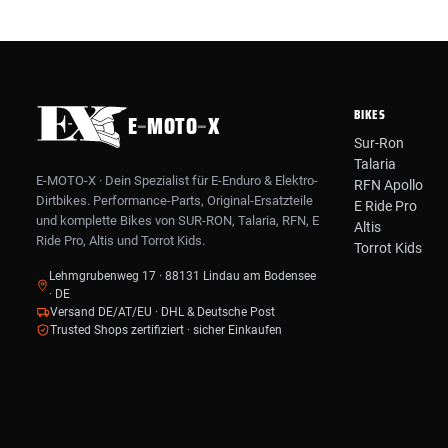
BIKES
E
–
MOTO
–
X
Sur-Ron
Talaria
E-MOTO-X · Dein Spezialist für E-Enduro & Elektro-
RFN Apollo
Dirtbikes. Performance-Parts, Original-Ersatzteile
E Ride Pro
und komplette Bikes von SUR-RON, Talaria, RFN, E
Altis
Ride Pro, Altis und Torrot Kids.
Torrot Kids
Lehmgrubenweg 17 · 88131 Lindau am Bodensee
· DE
Versand DE/AT/EU · DHL & Deutsche Post
Trusted Shops zertifiziert · sicher Einkaufen