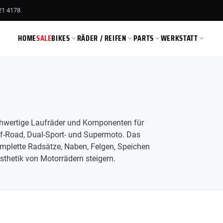
21 4178
HOME
SALE
BIKES
RÄDER / REIFEN
PARTS
WERKSTATT
T
O
M
O
O
M
−4% ANGEBOT
−4% ANGEBOT
1
S
4
1
1
ochwertige Laufräder und Komponenten für
in
Off-Road, Dual-Sport- und Supermoto. Das
in
in
RFN APOLLO
E RIDE PRO
omplette Radsätze, Naben, Felgen, Speichen
sthetik von Motorrädern steigern.
test
test
test