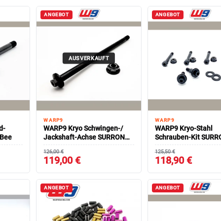
ANGEBOT
ANGEBOT
AUSVERKAUFT
WARP9
WARP9
d-
WARP9 Kryo Schwingen-/
WARP9 Kryo-Stahl
 Bee
Jackshaft-Achse SURRON
Schrauben-Kit SURR
Light Bee
Linkage/ Triangle
126,00 €
125,50 €
119,00 €
118,90 €
ANGEBOT
ANGEBOT