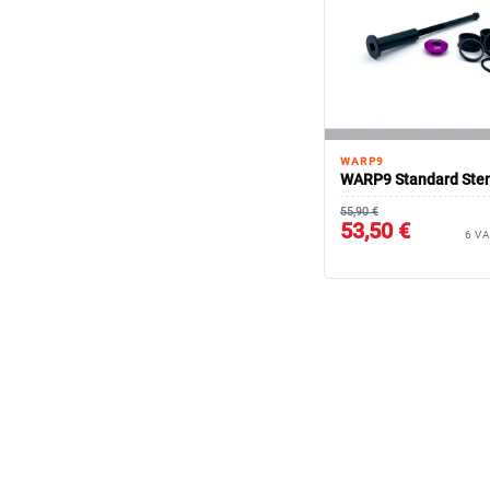
WARP9
WARP9 Standard Ste
55,90 €
53,50 €
6 V