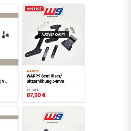
ANGEBOT
AUSVERKAUFT
WARP9
WARP9 Seat Riser/
ON
Sitzerhöhung 64mm
161,90 €
87,90 €