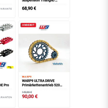
Suspension Triangle/
SURRON Ultra Bee
68,90
€
VARIANTE
ANGEBOT
WARP9
WARP9 ULTRA DRIVE
DE Pro
Primärkettenantrieb 520
Ultra Bee
140,90 €
90,00 €
ARIANTEN