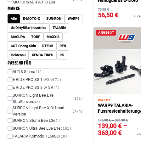
Handguards E-Moto
MOTORRAD-PARTS L3e
MARKE
70,90 €
56,50 €
2 V
Alle
E-MOTO-X
SUR-RON
WARP9
db DirtyBike Industries
TALARIA
ANGEBOT
MAGURA
TORP
MAXXIS
CST Cheng Shin
RTECH
RFN
Heidenau
KENDA TIRES
RK
PASSEND FÜR
ALTIS Sigma
(1)
E RIDE PRO SS 1.0/2.0
(71)
E RIDE PRO SS 3.0/ SR
(4)
SURRON Light Bee L1e
(176)
WARP9
Straßenversion
WARP9 TALARIA-
SURRON Light Bee X Offroad-
Fussrastenhalterung
(176)
Version
Seitenständer verstel
SURRON Storm Bee L3e
(4)
146,90 € – 381,90 €
139,00 € –
SURRON Ultra Bee L3e L1e
(101)
3
363,00 €
VA
TALARIA Komodo TL6000
(10)